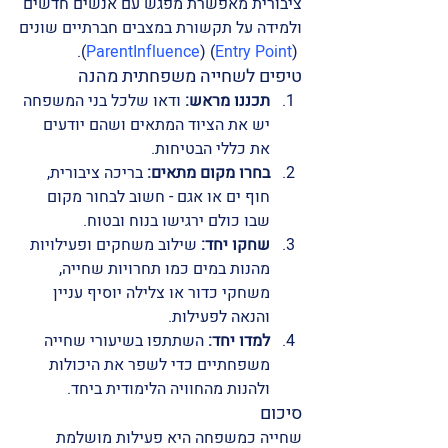
ציבורית מאפשרת מפגש עם אנשים חדשים 
ולמידה על תקשורת במצבים חברתיים שונים​
)​.
ParentInfluence
)​​ (
Entry Point
 (
טיפים לשחייה משפחתית מהנה
תכננו מראש:
 ודאו שלכל בני המשפחה 
יש את הציוד המתאים ושהם יודעים 
את כללי הבטיחות.
בחרו מקום מתאים:
 בריכה ציבורית, 
חוף ים או אגם - חשוב לבחור מקום 
שבו כולם ירגישו בנוח ובטוח.
שחקו יחד:
 שילוב משחקים ופעילויות 
מהנות במים כמו תחרויות שחייה, 
משחקי כדור או צלילה יוסיף עניין 
והנאה לפעילות.
למדו יחד:
 השתתפו בשיעורי שחייה 
משפחתיים כדי לשפר את היכולות 
ולהנות מהחוויה הלימודית ביחד.
סיכום
שחייה כמשפחה היא פעילות מושלמת 