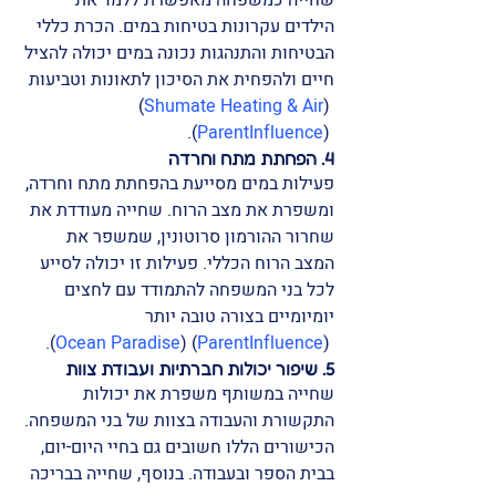
שחייה כמשפחה מאפשרת ללמד את 
הילדים עקרונות בטיחות במים. הכרת כללי 
הבטיחות והתנהגות נכונה במים יכולה להציל 
חיים ולהפחית את הסיכון לתאונות וטביעות​
)​​
Shumate Heating & Air
 (
)​.
ParentInfluence
 (
4. הפחתת מתח וחרדה
פעילות במים מסייעת בהפחתת מתח וחרדה, 
ומשפרת את מצב הרוח. שחייה מעודדת את 
שחרור ההורמון סרוטונין, שמשפר את 
המצב הרוח הכללי. פעילות זו יכולה לסייע 
לכל בני המשפחה להתמודד עם לחצים 
יומיומיים בצורה טובה יותר​
)​.
Ocean Paradise
)​​ (
ParentInfluence
 (
5. שיפור יכולות חברתיות ועבודת צוות
שחייה במשותף משפרת את יכולות 
התקשורת והעבודה בצוות של בני המשפחה. 
הכישורים הללו חשובים גם בחיי היום-יום, 
בבית הספר ובעבודה. בנוסף, שחייה בבריכה 