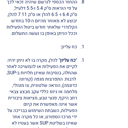
ההחזר הכספי לנרשם שיהיה זכאי לכך 
על פי הוראות ס"ק 5.4 ו-5.5 דלעיל, 
ס"ק 6.4 ו- 6.5 להלן או ס"ק 7.11 להלן, 
יבוצע לא מאוחר מהיום ה-10 בחודש 
הקלנדרי שלאחר חודש ביטול הפעילות 
וככל הניתן באופן בו נעשה התשלום.
כח עליון: 
"
כח עליון
" להלן, מקרה בו לא ניתן יהיה 
לקיים את הפעילות או להמשיכה לאחר 
שהחלה, בנסיבות שאינן תלויות ב-SUP, 
 לרבות: התפרצות מגפה (קורונה 
כדוגמה), הוראה שלטונית, צו מנהלי, 
מלחמה או גיוס כללי עקב מבצע צבאי 
רחב היקף, פגעי טבע, מציאות ציבורית 
אשר אינה מאפשרת את קיום 
הפעילות, השבתת השימוש בבריכה על 
ידי מרכז הספורט, או כל מקרה אחר 
שאינו בשליטת SUP אשר בעטיו לא 