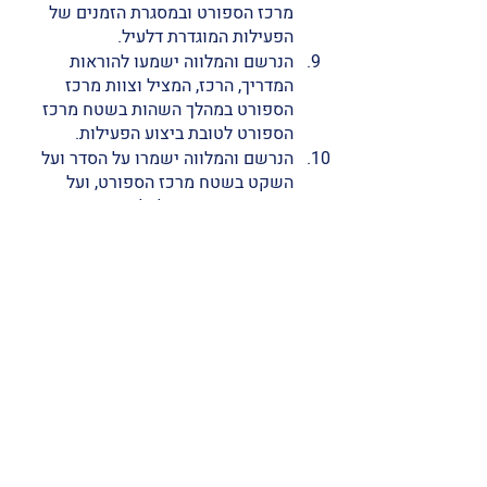
מרכז הספורט ובמסגרת הזמנים של 
הפעילות המוגדרת דלעיל. 
הנרשם והמלווה ישמעו להוראות 
המדריך, הרכז, המציל וצוות מרכז 
הספורט במהלך השהות בשטח מרכז 
הספורט לטובת ביצוע הפעילות. 
הנרשם והמלווה ישמרו על הסדר ועל 
השקט בשטח מרכז הספורט, ועל 
התייחסות מכבדת לכל אנשי הצוות, 
למשתתפים האחרים ולאורחי מרכז 
הספורט. 
נרשם שיפריע למהלך הפעילות ו/או 
יפגע פיזית או מילולית באחד מאנשי 
הצוות ו/או בנרשם אחר ו/או בצד 
שלישי כלשהו הפועל במרכז הספורט, 
יוצא מהמים באופן מיידי על מנת 
לשמור על הבטיחות ולמנוע הפרעה 
למהלך המפגש, יורחק ממרכז הספורט, 
ולא יהיה זכאי להחזר כספי כלשהו בגין 
המפגש שהחסיר. 