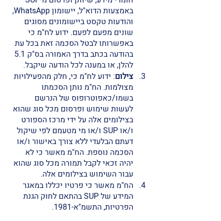
חומרי מידע, שיווק ופרסום מ-SUP 
באמצעות הדוא"ל, יישומון WhatsApp, 
והודעות טקסט ביישומונים מסוגים 
שונים מפעם לפעם. ידוע לח"מ כי 
באפשרותו לבטל הסכמה זאת בכל עת 
בהודעה בכתב בדרך האמורה בס"ק 5.1 
להלן, או במענה לכל הודעה שיקבל. 
צילום
: ידוע לח"מ כי, חלק מהפעילויות 
מצולמות. הח"מ נותן הסכמתו 
בשמו/כאפוטרופוס של הנרשם 
לעשות שימוש ופרסום מכל סוג שהוא 
בצילומים אלה על ידי מרכז הספורט 
ו/או SUP ו/או מי מטעמם לפי שיקול 
דעתם הבלעדי ללא צורך באישור ו/או 
הסכמה נוספת. הח"מ מאשר כי לא 
יהיה זכאי לקבל תמורה מכל סוג שהוא 
עבור השימוש בצילומים אלה. 
הח"מ מאשר כי פרטיו יכללו במאגר 
המידע של SUP בהתאם לחוק הגנת 
הפרטיות, התשמ"א-1981. 