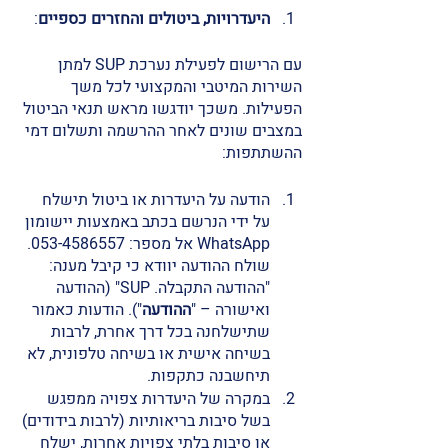
היעדרויות, ביטולים והחזרים כספיים
:
עם הרישום לפעילת נערכת SUP למתן 
השירות המיטבי והמקצועי לכל משך 
הפעילות. משכך יודגשו מראש תנאי הביטול 
במצבים שונים לאחר ההרשמה ותשלום דמי 
ההשתתפות: 
הודעה על היעדרות או ביטול תישלח 
על ידי הנרשם בכתב באמצעות יישומון 
WhatsApp אל מספר: 053-4586557. 
שולח ההודעה יוודא כי קיבל מענה: 
"ההודעה התקבלה. SUP" (ההודעה 
ואישורה – "
ההודעה
"). הודעות כאמור 
שתישלחנה בכל דרך אחרת, לרבות 
בשיחה אישית או בשיחה טלפונית, לא 
תיחשבנה כתקפות. 
במקרה של היעדרות צפויה ממפגש 
בשל סיבות בריאותיות (לרבות בידודים) 
או סיבות בלתי צפויות אחרות, ישלח 